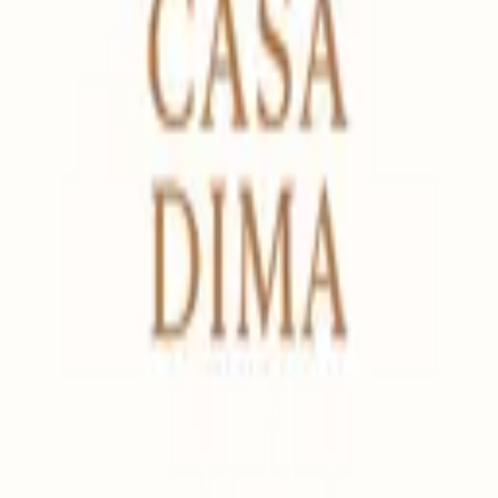
Casa Dima
Welkom bij Casa Dima
Casa Dima
Rua Dr Ernesto Cabrita
19
8400-387
Lagoa
Portugal