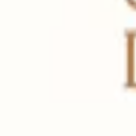
Terug
Handleidingen divers
Gebruik TV LG en SONOS Soundsystem
Koelkast & wasmachine
Casa Dima
Welkom bij Casa Dima
Casa Dima
Rua Dr Ernesto Cabrita
19